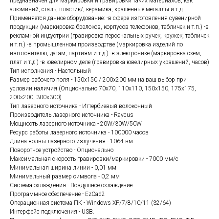
предназначен для маркировки и гравировки таких материалов, как
алюминий, сталь, пластик/, керамика, крашенные металлы и т.д.
Применяется данное оборудование: -в сфере изготовления сувенирной
продукции (маркировка брелоков, корпусов телефонов, табличек и т.п.) -в
рекламной индустрии (гравировка персональных ручек, кружек, табличек
и т.п.) -в промышленном производстве (маркировка изделий по
изготовителю, датам, партиям и т.д.) -в электронике (маркировка схем,
плат и т.д.) -в ювелирном деле (гравировка ювелирных украшений, часов)
Тип исполнения - Настольный
Размер рабочего поля - 150х150 / 200х200 мм на ваш выбор при
условии наличия (Опционально 70x70, 110x110, 150х150, 175х175,
200х200, 300x300)
Тип лазерного источника - Иттербиевый волоконный
Производитель лазерного источника - Raycus
Мощность лазерного источника - 20W/30W/50W
Ресурс работы лазерного источника - 100000 часов
Длина волны лазерного излучения - 1064 нм
Поворотное устройство - Опционально
Максимальная скорость гравировки/маркировки - 7000 мм/с
Минимальная ширина линии - 0,01 мм
Минимальный размер символа - 0,2 мм
Система охлаждения - Воздушное охлаждение
Программное обеспечение - EzCad2
Операционная система ПК - Windows XP/7/8/10/11 (32/64)
Интерфейс подключения - USB.