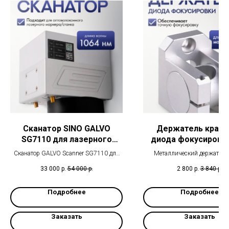
Сканатор SINO GALVO
Держатель красн
SG7110 для лазерного
диода фокусировк
станка/маркиратора/
лазерного маркира
Сканатор GALVO Scanner SG7110 для
Металлический держатель
гравёра
станка/гравёр
лазерного маркера 1064 нм
фокусировки для лазерного 
33 000
р.
54 000
р.
2 800
р.
3 840
р.
регулируемым угло
Подробнее
Подробнее
Заказать
Заказать