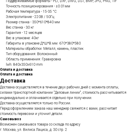
Поддерживаемые форматы - PLT, DXF, DWG, DST, BMP, JPG, PNG, TIF
Точность позиционирования - ±0.01мм
Рабочая температура - 15-35 °C
Электропитание - 220В / 50Гц
Размер станка - 350*610*840 мм
Вес станка - 30 кг
Гарантия - 12 месяцев
Вес в упаковке: 40кг
Габариты в упаковке Д*Ш*В.мм: 670*380*580
Материалы обработки: Металл, камень, пластик
Тип оборудования: Волоконный
Область применения: Гравировка
lwh: 840x350x610 mm
Оплата и доставка
Оплата и доставка
Доставка
Доставка осуществляется в течение двух рабочих дней с момента оплаты,
силами транспортной компании "Деловые линии", стоимость рассчитывается
индивидуально и оплачивается отдельно при получении.
Доставка осуществляется только по России.
Перед оформлением заказа наш менеджер свяжется с вами, рассчитает
стоимость перевозки и уточнит детали.
Самовывоз
Возможен самовывоз товара со склада по адресу
г. Москва, ул. Вилиса Лациса, д. 30 стр. 2