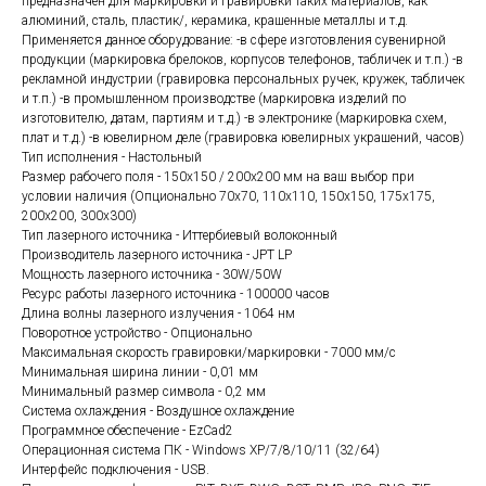
предназначен для маркировки и гравировки таких материалов, как
алюминий, сталь, пластик/, керамика, крашенные металлы и т.д.
Применяется данное оборудование: -в сфере изготовления сувенирной
продукции (маркировка брелоков, корпусов телефонов, табличек и т.п.) -в
рекламной индустрии (гравировка персональных ручек, кружек, табличек
и т.п.) -в промышленном производстве (маркировка изделий по
изготовителю, датам, партиям и т.д.) -в электронике (маркировка схем,
плат и т.д.) -в ювелирном деле (гравировка ювелирных украшений, часов)
Тип исполнения - Настольный
Размер рабочего поля - 150х150 / 200х200 мм на ваш выбор при
условии наличия (Опционально 70x70, 110x110, 150х150, 175х175,
200х200, 300x300)
Тип лазерного источника - Иттербиевый волоконный
Производитель лазерного источника - JPT LP
Мощность лазерного источника - 30W/50W
Ресурс работы лазерного источника - 100000 часов
Длина волны лазерного излучения - 1064 нм
Поворотное устройство - Опционально
Максимальная скорость гравировки/маркировки - 7000 мм/с
Минимальная ширина линии - 0,01 мм
Минимальный размер символа - 0,2 мм
Система охлаждения - Воздушное охлаждение
Программное обеспечение - EzCad2
Операционная система ПК - Windows XP/7/8/10/11 (32/64)
Интерфейс подключения - USB.