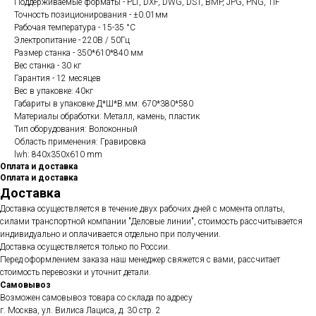
Поддерживаемые форматы - PLT, DXF, DWG, DST, BMP, JPG, PNG, TIF
Точность позиционирования - ±0.01мм
Рабочая температура - 15-35 °C
Электропитание - 220В / 50Гц
Размер станка - 350*610*840 мм
Вес станка - 30 кг
Гарантия - 12 месяцев
Вес в упаковке: 40кг
Габариты в упаковке Д*Ш*В.мм: 670*380*580
Материалы обработки: Металл, камень, пластик
Тип оборудования: Волоконный
Область применения: Гравировка
lwh: 840x350x610 mm
Оплата и доставка
Оплата и доставка
Доставка
Доставка осуществляется в течение двух рабочих дней с момента оплаты,
силами транспортной компании "Деловые линии", стоимость рассчитывается
индивидуально и оплачивается отдельно при получении.
Доставка осуществляется только по России.
Перед оформлением заказа наш менеджер свяжется с вами, рассчитает
стоимость перевозки и уточнит детали.
Самовывоз
Возможен самовывоз товара со склада по адресу
г. Москва, ул. Вилиса Лациса, д. 30 стр. 2