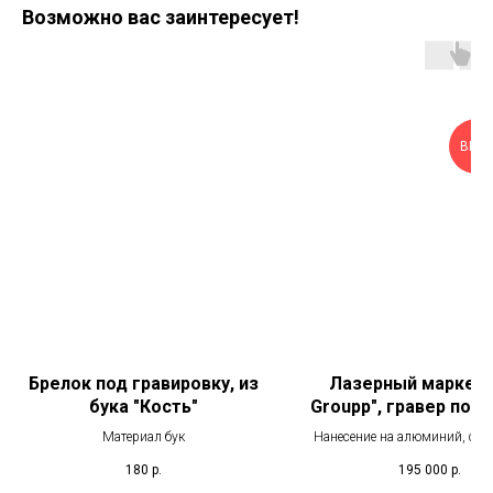
Возможно вас заинтересует!
ВЫГ
Брелок под гравировку, из
Лазерный маркер 
бука "Кость"
Groupp", гравер по 
(Raycus) SG - 0
Материал бук
Нанесение на алюминий, стал
пластик, керамика, крашенны
180
р.
195 000
р.
и др.