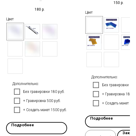
150
р.
Ассортимент цветов: си
Ассортимент цветов: синий,
180
р.
серебристый, золотистый, з
серебристый, золотистый, зелёный,
Цвет
красный, розовый, чёрный 
красный, розовый, чёрный матовый,
Цвет
голубой, чёрный глянце
голубой, чёрный глянцевый.
Дополнительно:
Дополнительно:
Без гравировки 399
Без гравировки 180 руб.
+ Гравировка 1850 
+ Гравировка 500 руб.
+ Создать макет 150
+ Создать макет 1500 руб.
Подробнее
Подробнее
Заказ