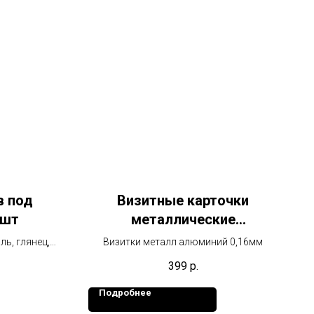
в под
Визитные карточки
4шт
металлические
фиолетового цвета
ь, глянец,
Визитки металл алюминий 0,16мм
399
р.
Подробнее