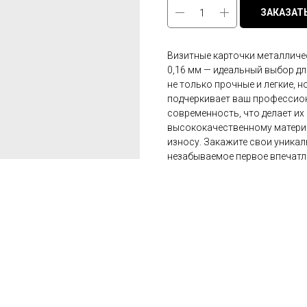
ЗАКАЗАТ
Визитные карточки металличе
0,16 мм — идеальный выбор для
не только прочные и легкие, 
подчеркивает ваш профессион
современность, что делает и
высококачественному материа
износу. Закажите свои уника
незабываемое первое впечатл