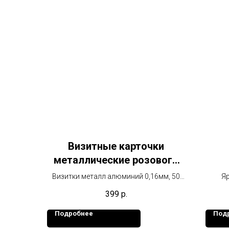
Визитные карточки
металлические розового
цвета
Визитки металл алюминий 0,16мм, 50
Яр
штук в упаковке
399
р.
Подробнее
Под