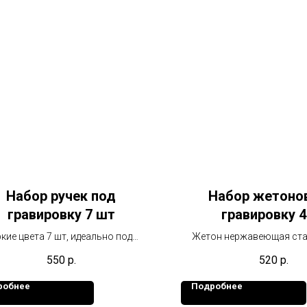
Набор ручек под
Набор жетоно
гравировку 7 шт
гравировку 
кие цвета 7 шт, идеально под
Жетон нержавеющая стал
гравировку.
4шт.
550
р.
520
р.
робнее
Подробнее